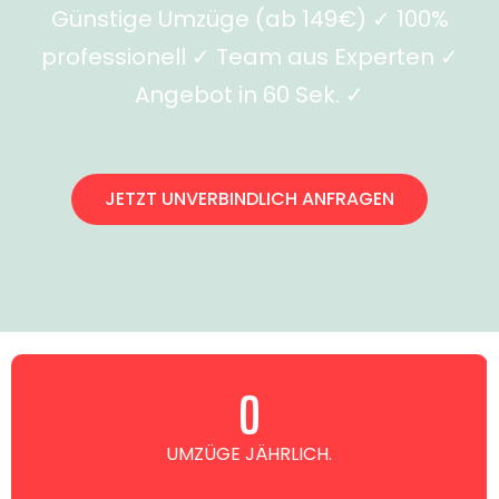
Günstige Umzüge (ab 149€) ✓ 100%
professionell ✓ Team aus Experten ✓
Angebot in 60 Sek. ✓
JETZT UNVERBINDLICH ANFRAGEN
0
UMZÜGE JÄHRLICH.