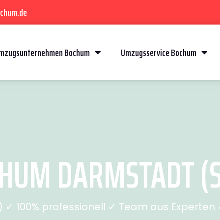
ochum.de
mzugsunternehmen Bochum
Umzugsservice Bochum
HUM DARMSTADT (SE
✓ 100% professionell ✓ Team aus Experten ✓