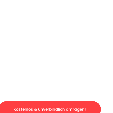
ICHES ANGEBOT IN
UNTER 60 S
slosen & sorgenfreien Umzug in Bochum: Erleb
taltet. Lassen Sie uns den schweren Teil übe
tspannten und kostengünstigen Servive!
Kostenlos & unverbindlich anfragen!