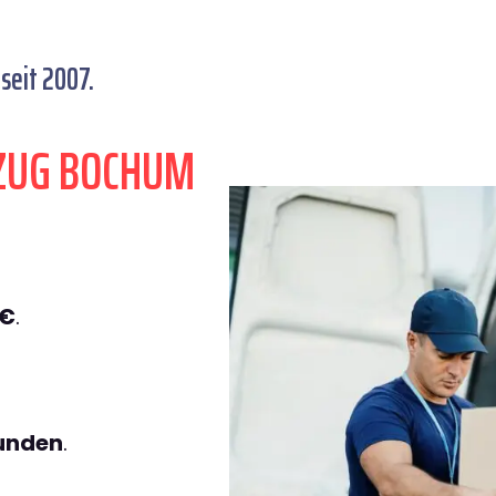
eit 2007.
ZUG BOCHUM
9€
.
tunden
.