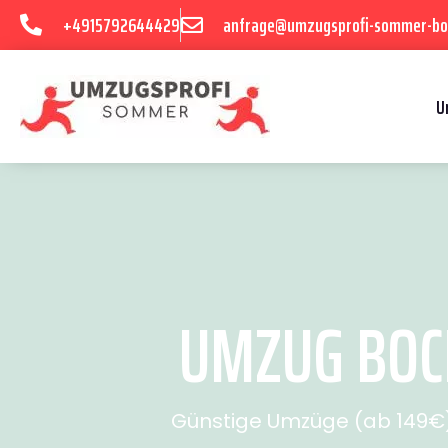
+4915792644429
anfrage@umzugsprofi-sommer-b
U
UMZUG BOC
Günstige Umzüge (ab 149€) 