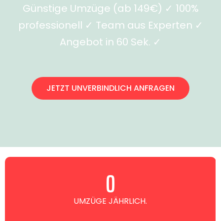
Günstige Umzüge (ab 149€) ✓ 100%
professionell ✓ Team aus Experten ✓
Angebot in 60 Sek. ✓
JETZT UNVERBINDLICH ANFRAGEN
0
UMZÜGE JÄHRLICH.