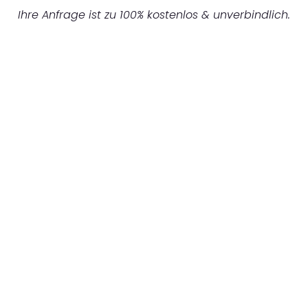
Ihre Anfrage ist zu 100% kostenlos & unverbindlich.
UNVERBINDLICHES ANGEBOT IN
UNTER 60 SEKUNDEN
:
Machen Sie sich bereit für einen
reibungslosen & sorgenfreien Umzug in
Bochum: Erleben Sie, wie unser Expertenteam
Ihren Umzug schnell, sicher und effizient
gestaltet. Lassen Sie uns den schweren Teil
übernehmen & freuen Sie sich auf einen
entspannten und kostengünstigen Servive!