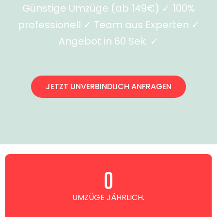
Günstige Umzüge (ab 149€) ✓ 100%
professionell ✓ Team aus Experten ✓
Angebot in 60 Sek. ✓
JETZT UNVERBINDLICH ANFRAGEN
0
UMZÜGE JÄHRLICH.